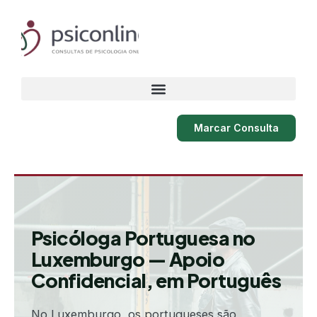
Skip
to
content
Marcar Consulta
Psicóloga Portuguesa no
Luxemburgo — Apoio
Confidencial, em Português
No Luxemburgo, os portugueses são