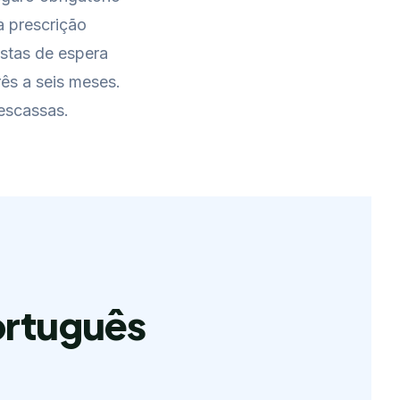
 prescrição
istas de espera
rês a seis meses.
escassas.
Português