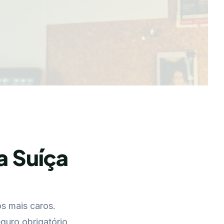
a Suíça
s mais caros.
guro obrigatório