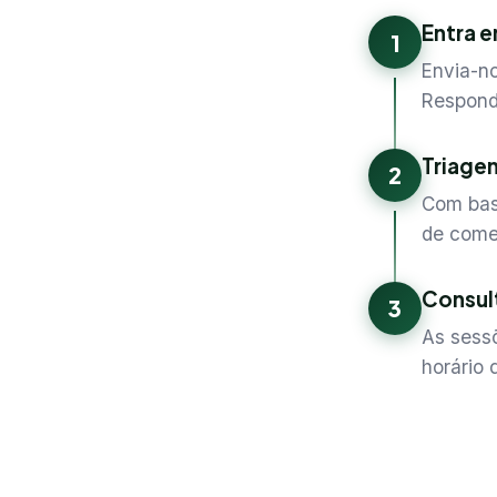
Entra 
1
Envia-n
Respond
Triage
2
Com bas
de come
Consult
3
As sess
horário 