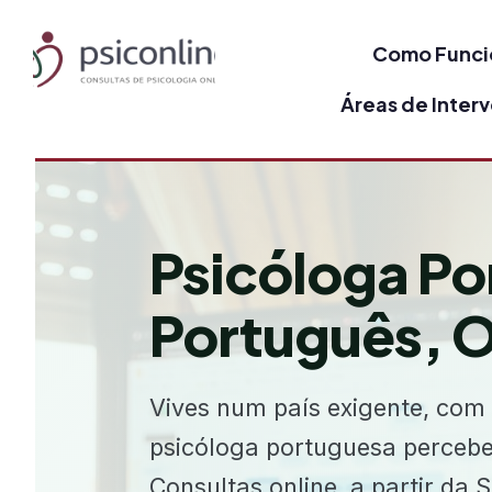
Skip
to
Como Funci
content
Áreas de Inter
Psicóloga Po
Português, O
Vives num país exigente, com
psicóloga portuguesa percebe 
Consultas online, a partir da 